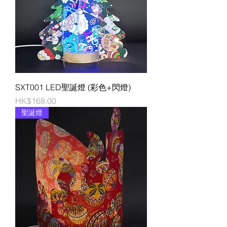
SXT001 LED聖誕燈 (彩色+閃燈)
價格
HK$168.00
聖誕燈