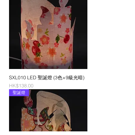
SXL010 LED 聖誕燈 (3色+9級光暗)
價格
HK$138.00
聖誕燈