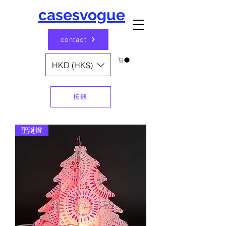
casesvogue
contact
HKD (HK$)
按鈕
聖誕燈