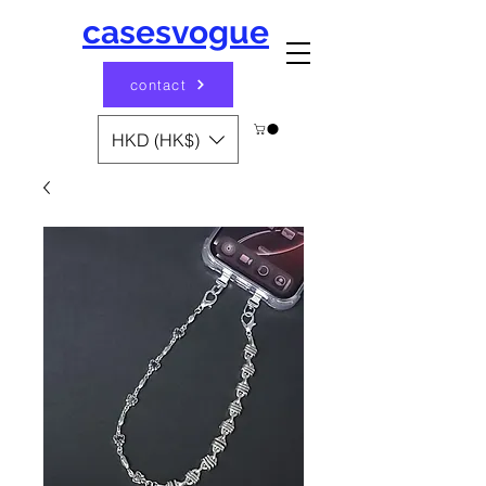
casesvogue
contact
HKD (HK$)