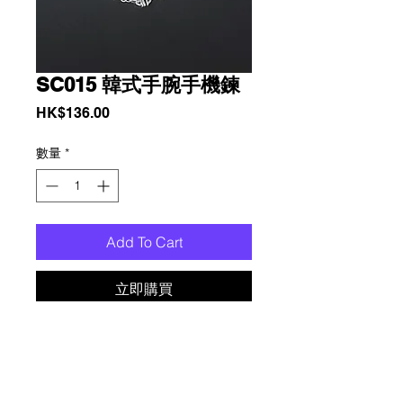
SC015 韓式手腕手機鍊
價
HK$136.00
格
數量
*
Add To Cart
立即購買
铜镀銀保色镶钻鑽, 幾何椭圆環扣手腕
手機鍊, 時尚設計, 實用, 可與任何服飾
完美配搭. 方便嶲帶, 升级您的配件體
驗, 告别手機遺失或掉落的煩惱. 相容於