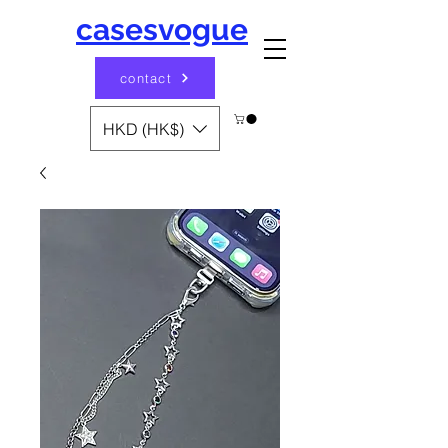
casesvogue
contact
HKD (HK$)