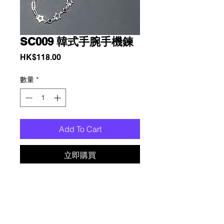
SC009 韓式手腕手機鍊
價
HK$118.00
格
數量
*
Add To Cart
立即購買
铜镀銀保色镶钻五角星古巴链条手腕手
機鍊, 時尚設計, 實用, 可與任何服飾完
美配搭. 方便嶲帶, 升级您的配件體驗,
告别手機遺失或掉落的煩惱. 相容於所