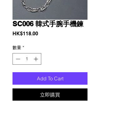
SC006 韓式手腕手機鍊
價
HK$118.00
格
數量
*
Add To Cart
立即購買
铜镀銀保色时尚红色心形水钻及红色心
形水钻手腕手機鍊, 時尚設計, 實用, 可
與任何服飾完美配搭. 方便嶲帶, 升级您
的配件體驗, 告别手機遺失或掉落的煩
惱. 相容於所有手機型號.