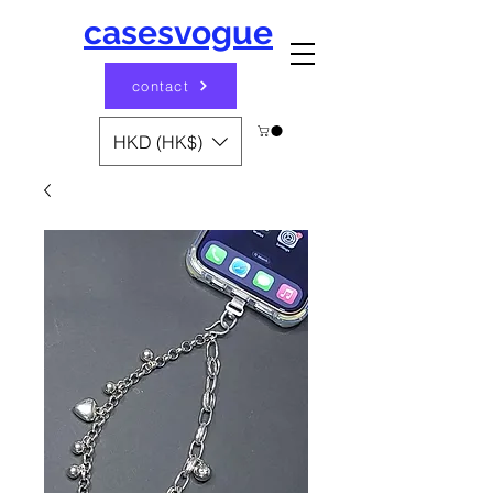
casesvogue
contact
HKD (HK$)