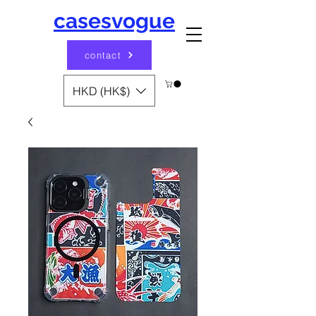
casesvogue
contact
HKD (HK$)